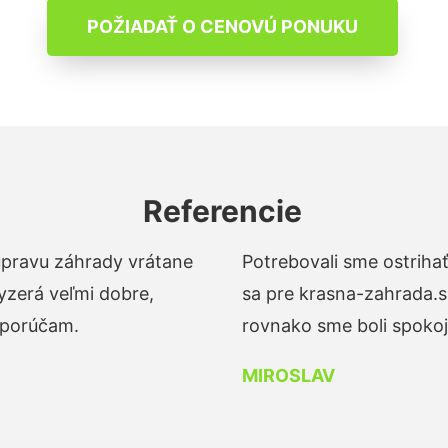
POŽIADAŤ O CENOVÚ PONUKU
Referencie
 úpravu záhrady vrátane
Potrebovali sme ostrihať
yzerá veľmi dobre,
sa pre krasna-zahrada.s
dporúčam.
rovnako sme boli spokojn
MIROSLAV