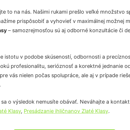
te to na nás. Našimi rukami prešlo veľké množstvo 
nažíme prispôsobiť a vyhovieť v maximálnej možnej m
lasy
– samozrejmosťou sú aj odborné konzultácie či det
e istotu v podobe skúseností, odbornosti a precízno
okú profesionalitu, serióznosť a korektné jednanie
pre vás nielen počas spolupráce, ale aj v prípade rie
.
 sa o výsledok nemusíte obávať. Neváhajte a kontaktujt
até Klasy
,
Presádzanie ihličnanov Zlaté Klasy
.