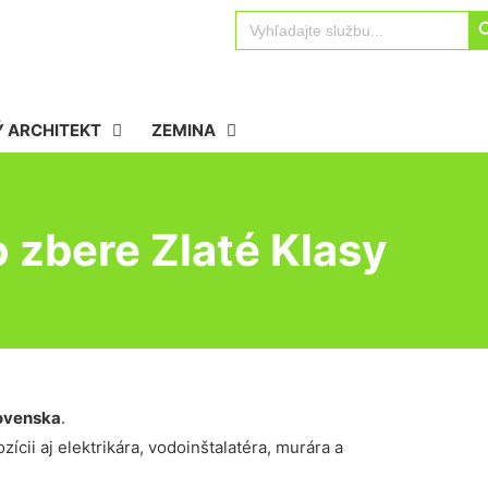
Sear
Search
for:
 ARCHITEKT
ZEMINA
 zbere Zlaté Klasy
ovenska
.
ícii aj elektrikára, vodoinštalatéra, murára a