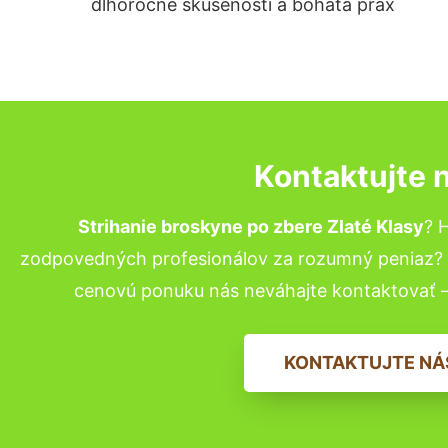
dlhoročné skúsenosti a bohatá prax
Kontaktujte 
Strihanie broskyne po zbere Zlaté Klasy
? 
zodpovedných profesionálov za rozumný peniaz? P
cenovú ponuku nás neváhajte kontaktovať 
KONTAKTUJTE NÁ