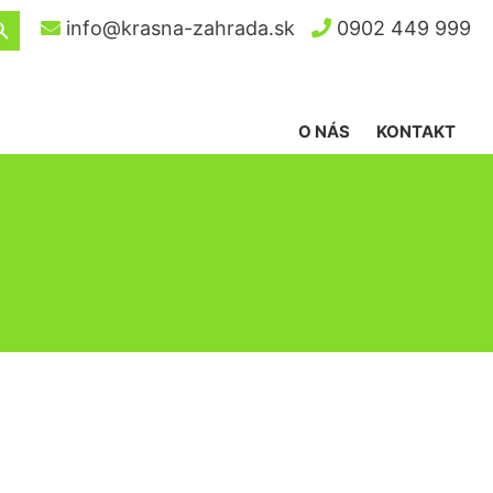
ch Button
info@krasna-zahrada.sk
0902 449 999
O NÁS
KONTAKT