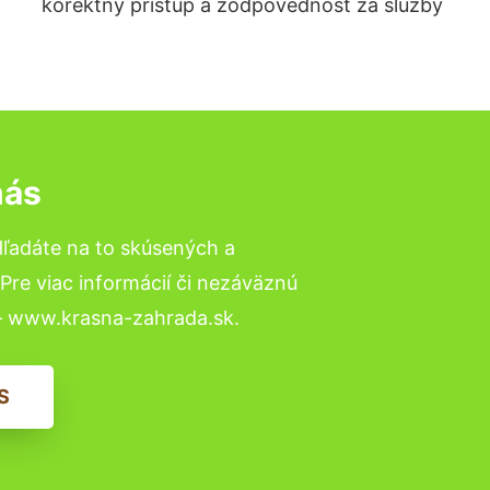
korektný prístup a zodpovednosť za služby
nás
Hľadáte na to skúsených a
re viac informácií či nezáväznú
– www.krasna-zahrada.sk.
S