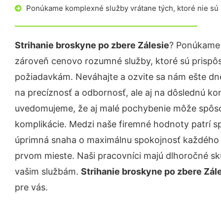
Ponúkame komplexné služby vrátane tých, ktoré nie sú
Strihanie broskyne po zbere Zálesie
? Ponúkame 
zároveň cenovo rozumné služby, ktoré sú prispô
požiadavkám. Neváhajte a ozvite sa nám ešte dnes.
na precíznosť a odbornosť, ale aj na dôslednú ko
uvedomujeme, že aj malé pochybenie môže spôso
komplikácie. Medzi naše firemné hodnoty patrí sp
úprimná snaha o maximálnu spokojnosť každého z
prvom mieste. Naši pracovníci majú dlhoročné skú
vašim službám.
Strihanie broskyne po zbere Zál
pre vás.