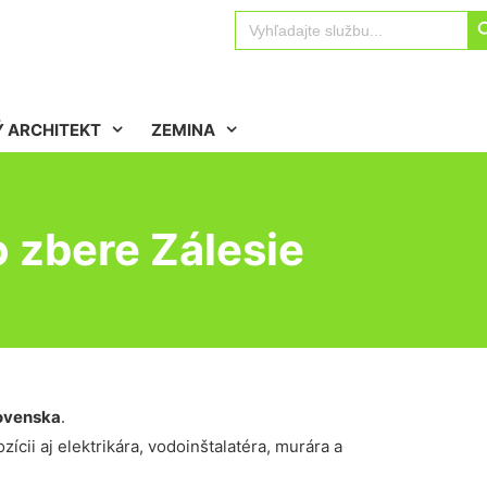
Sear
Search
for:
 ARCHITEKT
ZEMINA
o zbere Zálesie
ovenska
.
ícii aj elektrikára, vodoinštalatéra, murára a