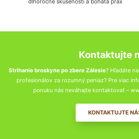
dlhoročné skúsenosti a bohatá prax
Kontaktujte 
Strihanie broskyne po zbere Zálesie
? Hľadáte n
profesionálov za rozumný peniaz? Pre viac in
ponuku nás neváhajte kontaktovať – w
KONTAKTUJTE NÁ