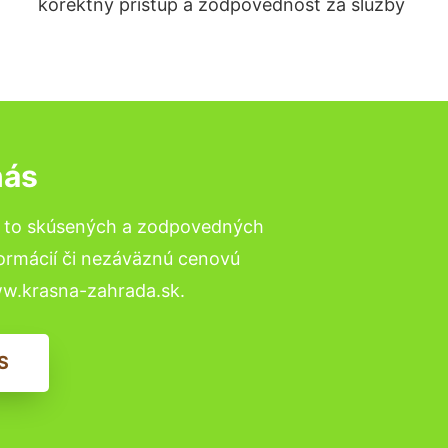
korektný prístup a zodpovednosť za služby
nás
a to skúsených a zodpovedných
formácií či nezáväznú cenovú
ww.krasna-zahrada.sk.
S