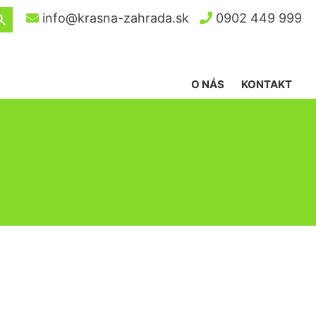
ch Button
info@krasna-zahrada.sk
0902 449 999
O NÁS
KONTAKT