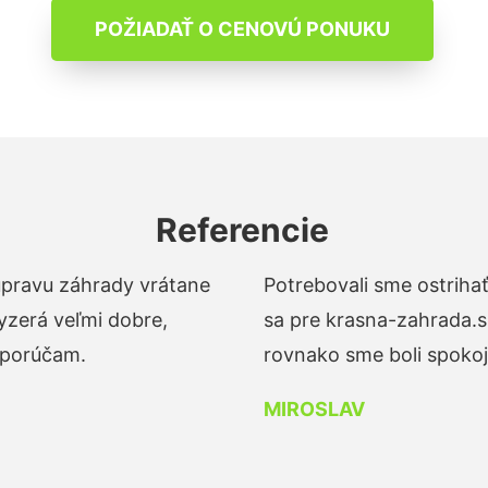
POŽIADAŤ O CENOVÚ PONUKU
Referencie
 úpravu záhrady vrátane
Potrebovali sme ostrihať
yzerá veľmi dobre,
sa pre krasna-zahrada.s
dporúčam.
rovnako sme boli spokojn
MIROSLAV