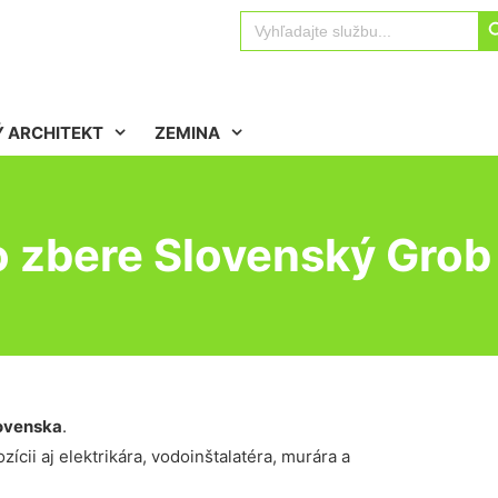
Sear
Search
for:
 ARCHITEKT
ZEMINA
o zbere Slovenský Grob
ovenska
.
ícii aj elektrikára, vodoinštalatéra, murára a