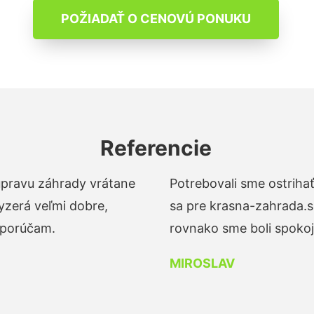
POŽIADAŤ O CENOVÚ PONUKU
Referencie
 úpravu záhrady vrátane
Potrebovali sme ostrihať
yzerá veľmi dobre,
sa pre krasna-zahrada.s
dporúčam.
rovnako sme boli spokojn
MIROSLAV