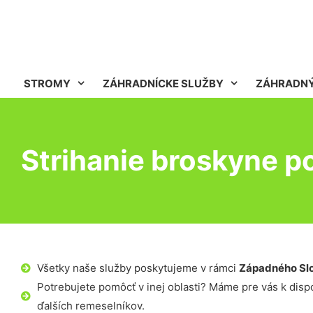
STROMY
ZÁHRADNÍCKE SLUŽBY
ZÁHRADNÝ
Strihanie broskyne p
Všetky naše služby poskytujeme v rámci
Západného Sl
Potrebujete pomôcť v inej oblasti? Máme pre vás k dispoz
ďalších remeselníkov.