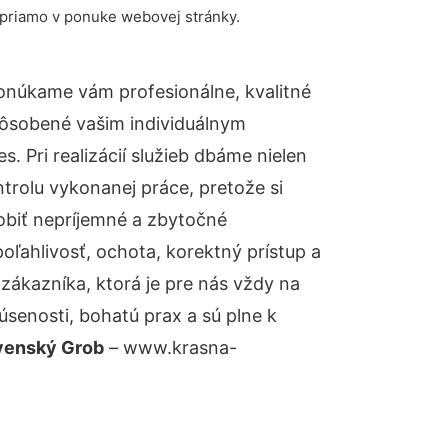
 priamo v ponuke webovej stránky.
onúkame vám profesionálne, kvalitné
pôsobené vašim individuálnym
 Pri realizácií služieb dbáme nielen
ntrolu vykonanej práce, pretože si
biť nepríjemné a zbytočné
oľahlivosť, ochota, korektný prístup a
ákazníka, ktorá je pre nás vždy na
senosti, bohatú prax a sú plne k
ovenský Grob
– www.krasna-