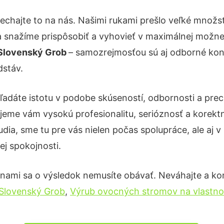
echajte to na nás. Našimi rukami prešlo veľké množ
a snažíme prispôsobiť a vyhovieť v maximálnej možnej
 Slovenský Grob
– samozrejmosťou sú aj odborné konz
dstáv.
ľadáte istotu v podobe skúseností, odbornosti a prec
eme vám vysokú profesionalitu, serióznosť a korekt
ia, sme tu pre vás nielen počas spolupráce, ale aj v 
ej spokojnosti.
 nami sa o výsledok nemusíte obávať. Neváhajte a konta
 Slovenský Grob
,
Výrub ovocných stromov na vlastn