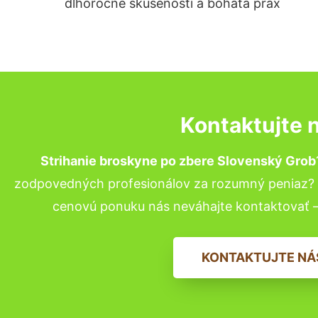
dlhoročné skúsenosti a bohatá prax
Kontaktujte 
Strihanie broskyne po zbere Slovenský Grob
zodpovedných profesionálov za rozumný peniaz? P
cenovú ponuku nás neváhajte kontaktovať 
KONTAKTUJTE NÁ