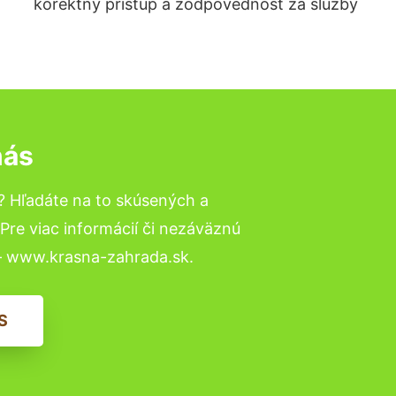
korektný prístup a zodpovednosť za služby
nás
? Hľadáte na to skúsených a
re viac informácií či nezáväznú
– www.krasna-zahrada.sk.
S