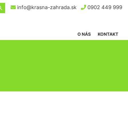
ch Button
info@krasna-zahrada.sk
0902 449 999
O NÁS
KONTAKT