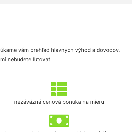
núkame vám prehľad hlavných výhod a dôvodov,
ami nebudete ľutovať.
nezáväzná cenová ponuka na mieru