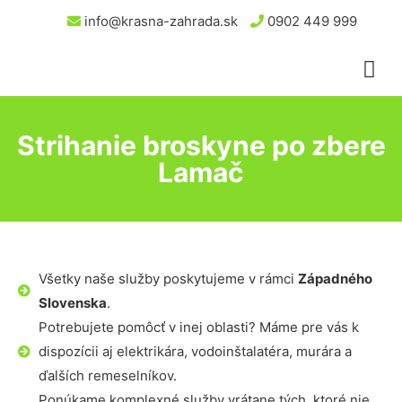
info@krasna-zahrada.sk
0902 449 999
Strihanie broskyne po zbere
Lamač
Všetky naše služby poskytujeme v rámci
Západného
Slovenska
.
Potrebujete pomôcť v inej oblasti? Máme pre vás k
dispozícii aj elektrikára, vodoinštalatéra, murára a
ďalších remeselníkov.
Ponúkame komplexné služby vrátane tých, ktoré nie