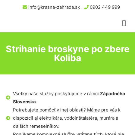
info@krasna-zahrada.sk
0902 449 999
Strihanie broskyne po zbere
Koliba
Všetky naše služby poskytujeme v rámci
Západného
Slovenska
.
Potrebujete pomôcť v inej oblasti? Máme pre vás k
dispozícii aj elektrikára, vodoinštalatéra, murára a
ďalších remeselníkov.
Ponúkame komplexné služby vrátane tých, ktoré nie