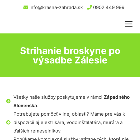
info@krasna-zahrada.sk
0902 449 999
Strihanie broskyne po
výsadbe Zálesie
Všetky naše služby poskytujeme v rámci
Západného
Slovenska
.
Potrebujete pomôcť v inej oblasti? Máme pre vás k
dispozícii aj elektrikára, vodoinštalatéra, murára a
ďalších remeselníkov.
Ponúkame komplexné služby vrátane tých, ktoré nie