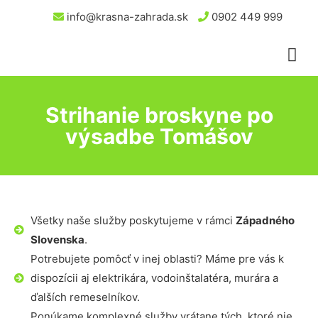
info@krasna-zahrada.sk
0902 449 999
Strihanie broskyne po
výsadbe Tomášov
Všetky naše služby poskytujeme v rámci
Západného
Slovenska
.
Potrebujete pomôcť v inej oblasti? Máme pre vás k
dispozícii aj elektrikára, vodoinštalatéra, murára a
ďalších remeselníkov.
Ponúkame komplexné služby vrátane tých, ktoré nie