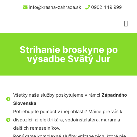
info@krasna-zahrada.sk
0902 449 999
Strihanie broskyne po
výsadbe Svätý Jur
Všetky naše služby poskytujeme v rámci
Západného
Slovenska
.
Potrebujete pomôcť v inej oblasti? Máme pre vás k
dispozícii aj elektrikára, vodoinštalatéra, murára a
ďalších remeselníkov.
Ponúkame komplexné služby vrátane tých, ktoré nie