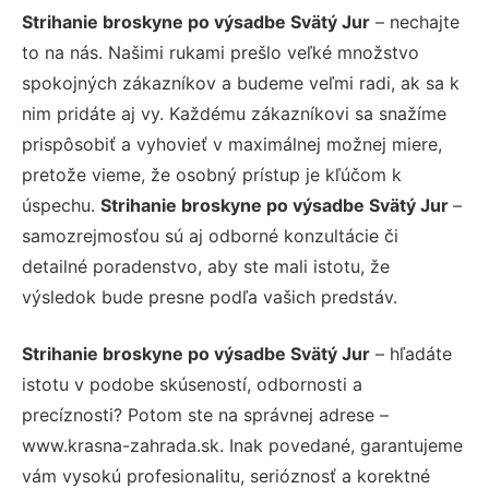
Strihanie broskyne po výsadbe Svätý Jur
– nechajte
to na nás. Našimi rukami prešlo veľké množstvo
spokojných zákazníkov a budeme veľmi radi, ak sa k
nim pridáte aj vy. Každému zákazníkovi sa snažíme
prispôsobiť a vyhovieť v maximálnej možnej miere,
pretože vieme, že osobný prístup je kľúčom k
úspechu.
Strihanie broskyne po výsadbe Svätý Jur
–
samozrejmosťou sú aj odborné konzultácie či
detailné poradenstvo, aby ste mali istotu, že
výsledok bude presne podľa vašich predstáv.
Strihanie broskyne po výsadbe Svätý Jur
– hľadáte
istotu v podobe skúseností, odbornosti a
precíznosti? Potom ste na správnej adrese –
www.krasna-zahrada.sk. Inak povedané, garantujeme
vám vysokú profesionalitu, serióznosť a korektné