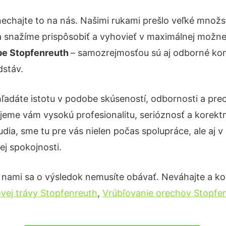
echajte to na nás. Našimi rukami prešlo veľké množ
a snažíme prispôsobiť a vyhovieť v maximálnej možnej
be Stopfenreuth
– samozrejmosťou sú aj odborné konz
dstáv.
ľadáte istotu v podobe skúseností, odbornosti a pre
eme vám vysokú profesionalitu, serióznosť a korekt
ia, sme tu pre vás nielen počas spolupráce, ale aj v 
ej spokojnosti.
 nami sa o výsledok nemusíte obávať. Neváhajte a kont
vej trávy Stopfenreuth
,
Vrúbľovanie orechov Stopfe