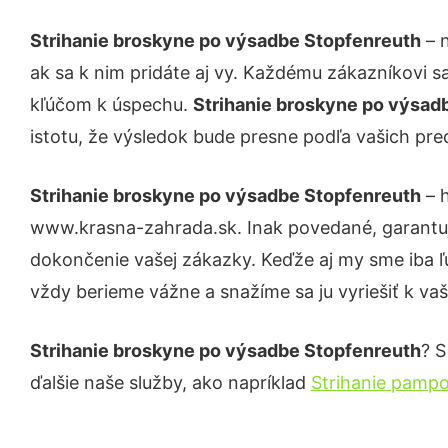
Strihanie broskyne po výsadbe Stopfenreuth
– n
ak sa k nim pridáte aj vy. Každému zákazníkovi s
kľúčom k úspechu.
Strihanie broskyne po výsad
istotu, že výsledok bude presne podľa vašich pre
Strihanie broskyne po výsadbe Stopfenreuth
– h
www.krasna-zahrada.sk. Inak povedané, garantuj
dokončenie vašej zákazky. Keďže aj my sme iba ľud
vždy berieme vážne a snažíme sa ju vyriešiť k vaš
Strihanie broskyne po výsadbe Stopfenreuth
? S
ďalšie naše služby, ako napríklad
Strihanie pampo