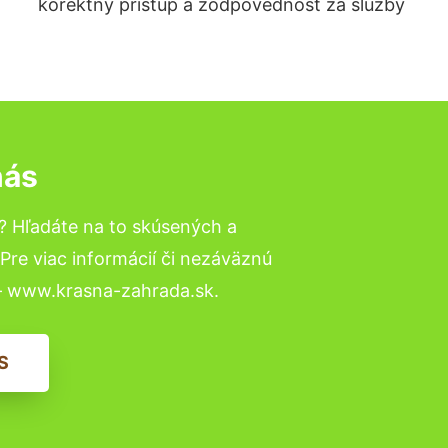
korektný prístup a zodpovednosť za služby
nás
? Hľadáte na to skúsených a
re viac informácií či nezáväznú
– www.krasna-zahrada.sk.
S