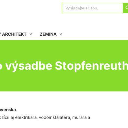
Sear
Search
for:
 ARCHITEKT
ZEMINA
o výsadbe Stopfenreut
ovenska
.
ícii aj elektrikára, vodoinštalatéra, murára a