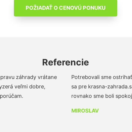
POŽIADAŤ O CENOVÚ PONUKU
Referencie
 úpravu záhrady vrátane
Potrebovali sme ostrihať
yzerá veľmi dobre,
sa pre krasna-zahrada.s
dporúčam.
rovnako sme boli spokojn
MIROSLAV