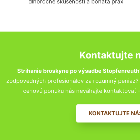
dlhoročné skúsenosti a bohatá prax
Kontaktujte 
Strihanie broskyne po výsadbe Stopfenreuth
zodpovedných profesionálov za rozumný peniaz? P
cenovú ponuku nás neváhajte kontaktovať 
KONTAKTUJTE NÁ