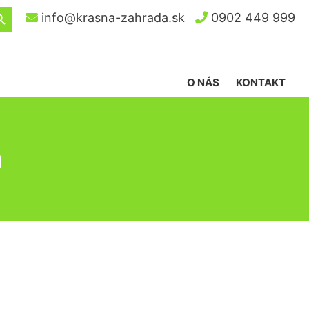
ch Button
info@krasna-zahrada.sk
0902 449 999
O NÁS
KONTAKT
h