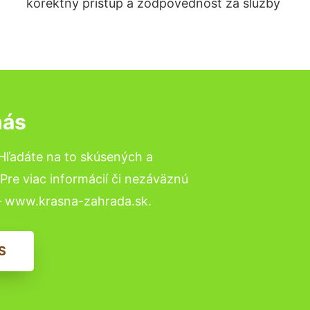
korektný prístup a zodpovednosť za služby
nás
Hľadáte na to skúsených a
re viac informácií či nezáväznú
– www.krasna-zahrada.sk.
S