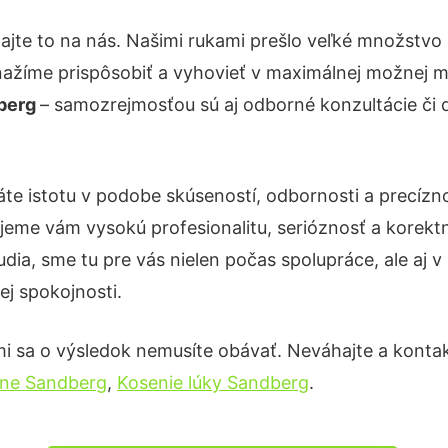
ajte to na nás. Našimi rukami prešlo veľké množstvo
nažíme prispôsobiť a vyhovieť v maximálnej možnej m
dberg
– samozrejmosťou sú aj odborné konzultácie či d
áte istotu v podobe skúseností, odbornosti a precízn
eme vám vysokú profesionalitu, serióznosť a korekt
ia, sme tu pre vás nielen počas spolupráce, ale aj v 
ej spokojnosti.
i sa o výsledok nemusíte obávať. Neváhajte a kontaktuj
šne Sandberg
,
Kosenie lúky Sandberg
.