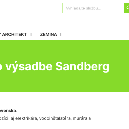
Sear
Search
for:
 ARCHITEKT
ZEMINA
po výsadbe Sandberg
ovenska
.
ícii aj elektrikára, vodoinštalatéra, murára a