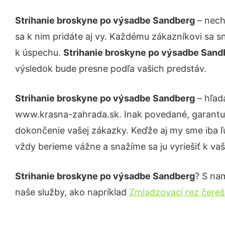
Strihanie broskyne po výsadbe Sandberg
– nech
sa k nim pridáte aj vy. Každému zákazníkovi sa s
k úspechu.
Strihanie broskyne po výsadbe San
výsledok bude presne podľa vašich predstáv.
Strihanie broskyne po výsadbe Sandberg
– hľad
www.krasna-zahrada.sk. Inak povedané, garantuj
dokončenie vašej zákazky. Keďže aj my sme iba ľud
vždy berieme vážne a snažíme sa ju vyriešiť k vaš
Strihanie broskyne po výsadbe Sandberg
? S nam
naše služby, ako napríklad
Zmladzovací rez čere