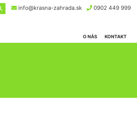
ch Button
info@krasna-zahrada.sk
0902 449 999
O NÁS
KONTAKT