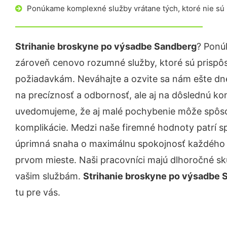
Ponúkame komplexné služby vrátane tých, ktoré nie sú
Strihanie broskyne po výsadbe Sandberg
? Ponú
zároveň cenovo rozumné služby, ktoré sú prispô
požiadavkám. Neváhajte a ozvite sa nám ešte dnes.
na precíznosť a odbornosť, ale aj na dôslednú ko
uvedomujeme, že aj malé pochybenie môže spôso
komplikácie. Medzi naše firemné hodnoty patrí sp
úprimná snaha o maximálnu spokojnosť každého z
prvom mieste. Naši pracovníci majú dlhoročné skú
vašim službám.
Strihanie broskyne po výsadbe 
tu pre vás.