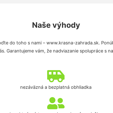
Naše výhody
ďte do toho s nami – www.krasna-zahrada.sk. Ponú
nás. Garantujeme vám, že nadviazanie spolupráce s n
nezáväzná a bezplatná obhliadka