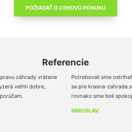
POŽIADAŤ O CENOVÚ PONUKU
Referencie
 úpravu záhrady vrátane
Potrebovali sme ostrihať
yzerá veľmi dobre,
sa pre krasna-zahrada.s
dporúčam.
rovnako sme boli spokojn
MIROSLAV