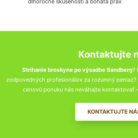
dlhoročné skúsenosti a bohatá prax
Kontaktujte 
Strihanie broskyne po výsadbe Sandberg
? 
zodpovedných profesionálov za rozumný peniaz? P
cenovú ponuku nás neváhajte kontaktovať 
KONTAKTUJTE NÁ