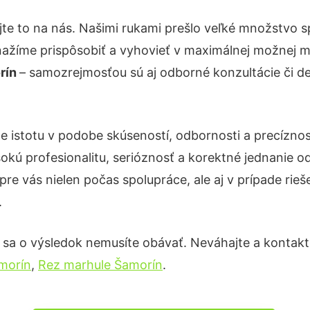
te to na nás. Našimi rukami prešlo veľké množstvo 
nažíme prispôsobiť a vyhovieť v maximálnej možnej m
rín
– samozrejmosťou sú aj odborné konzultácie či det
e istotu v podobe skúseností, odbornosti a precízno
okú profesionalitu, serióznosť a korektné jednanie
pre vás nielen počas spolupráce, ale aj v prípade rie
.
 sa o výsledok nemusíte obávať. Neváhajte a kontaktujt
morín
,
Rez marhule Šamorín
.