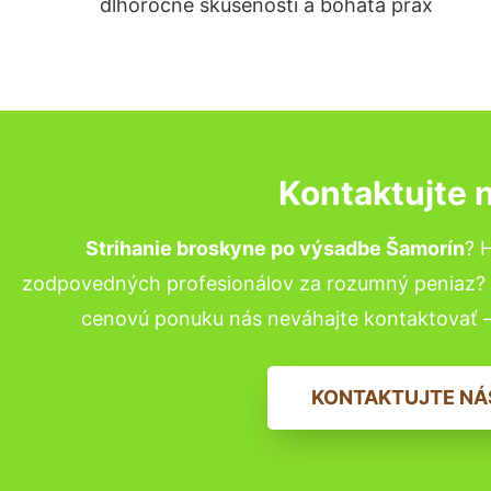
dlhoročné skúsenosti a bohatá prax
Kontaktujte 
Strihanie broskyne po výsadbe Šamorín
? 
zodpovedných profesionálov za rozumný peniaz? P
cenovú ponuku nás neváhajte kontaktovať 
KONTAKTUJTE NÁ