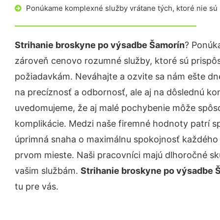
Ponúkame komplexné služby vrátane tých, ktoré nie sú
Strihanie broskyne po výsadbe Šamorín
? Ponúka
zároveň cenovo rozumné služby, ktoré sú prispô
požiadavkám. Neváhajte a ozvite sa nám ešte dnes.
na precíznosť a odbornosť, ale aj na dôslednú ko
uvedomujeme, že aj malé pochybenie môže spôso
komplikácie. Medzi naše firemné hodnoty patrí sp
úprimná snaha o maximálnu spokojnosť každého z
prvom mieste. Naši pracovníci majú dlhoročné skú
vašim službám.
Strihanie broskyne po výsadbe 
tu pre vás.