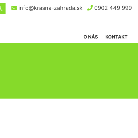
ch Button
info@krasna-zahrada.sk
0902 449 999
O NÁS
KONTAKT