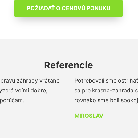
POŽIADAŤ O CENOVÚ PONUKU
Referencie
 úpravu záhrady vrátane
Potrebovali sme ostrihať
yzerá veľmi dobre,
sa pre krasna-zahrada.s
dporúčam.
rovnako sme boli spokojn
MIROSLAV