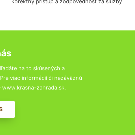
korektný prístup a zodpovednosť za služby
nás
Hľadáte na to skúsených a
re viac informácií či nezáväznú
– www.krasna-zahrada.sk.
S