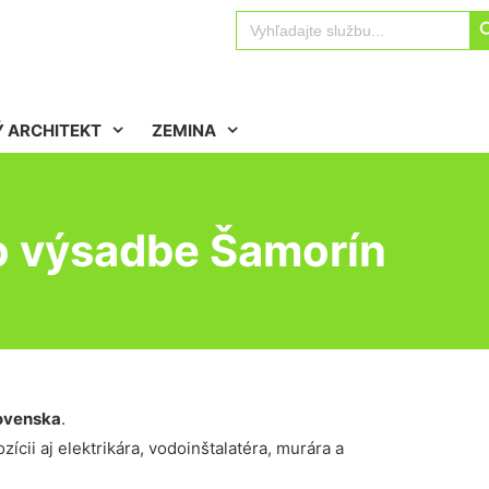
Sear
Search
for:
 ARCHITEKT
ZEMINA
o výsadbe Šamorín
ovenska
.
ícii aj elektrikára, vodoinštalatéra, murára a