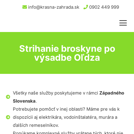
info@krasna-zahrada.sk
0902 449 999
Strihanie broskyne po
výsadbe Oľdza
Všetky naše služby poskytujeme v rámci
Západného
Slovenska
.
Potrebujete pomôcť v inej oblasti? Máme pre vás k
dispozícii aj elektrikára, vodoinštalatéra, murára a
ďalších remeselníkov.
Ponúkame komplexné služby vrátane tých, ktoré nie