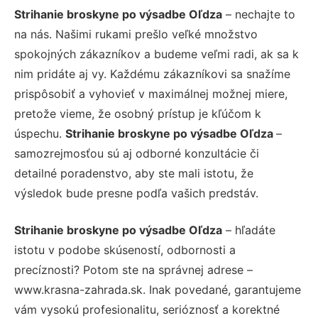
Strihanie broskyne po výsadbe Oľdza
– nechajte to
na nás. Našimi rukami prešlo veľké množstvo
spokojných zákazníkov a budeme veľmi radi, ak sa k
nim pridáte aj vy. Každému zákazníkovi sa snažíme
prispôsobiť a vyhovieť v maximálnej možnej miere,
pretože vieme, že osobný prístup je kľúčom k
úspechu.
Strihanie broskyne po výsadbe Oľdza
–
samozrejmosťou sú aj odborné konzultácie či
detailné poradenstvo, aby ste mali istotu, že
výsledok bude presne podľa vašich predstáv.
Strihanie broskyne po výsadbe Oľdza
– hľadáte
istotu v podobe skúseností, odbornosti a
precíznosti? Potom ste na správnej adrese –
www.krasna-zahrada.sk. Inak povedané, garantujeme
vám vysokú profesionalitu, serióznosť a korektné