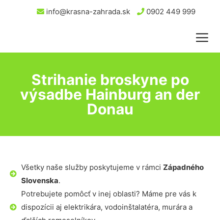
info@krasna-zahrada.sk
0902 449 999
Strihanie broskyne po
výsadbe Hainburg an der
Donau
Všetky naše služby poskytujeme v rámci
Západného
Slovenska
.
Potrebujete pomôcť v inej oblasti? Máme pre vás k
dispozícii aj elektrikára, vodoinštalatéra, murára a