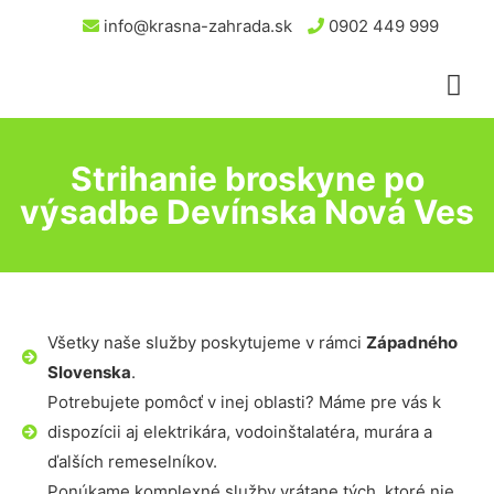
info@krasna-zahrada.sk
0902 449 999
Strihanie broskyne po
výsadbe Devínska Nová Ves
Všetky naše služby poskytujeme v rámci
Západného
Slovenska
.
Potrebujete pomôcť v inej oblasti? Máme pre vás k
dispozícii aj elektrikára, vodoinštalatéra, murára a
ďalších remeselníkov.
Ponúkame komplexné služby vrátane tých, ktoré nie