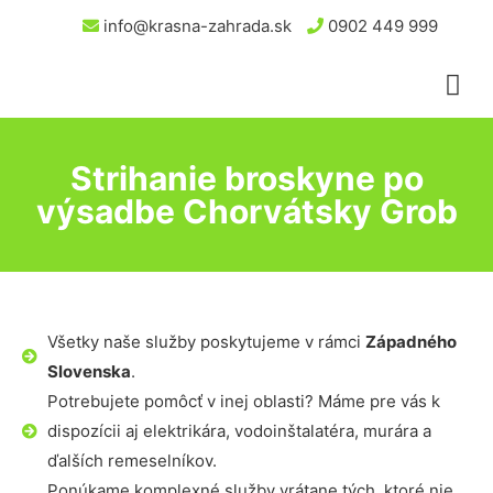
info@krasna-zahrada.sk
0902 449 999
Strihanie broskyne po
výsadbe Chorvátsky Grob
Všetky naše služby poskytujeme v rámci
Západného
Slovenska
.
Potrebujete pomôcť v inej oblasti? Máme pre vás k
dispozícii aj elektrikára, vodoinštalatéra, murára a
ďalších remeselníkov.
Ponúkame komplexné služby vrátane tých, ktoré nie