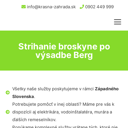
info@krasna-zahrada.sk
0902 449 999
Strihanie broskyne po
výsadbe Berg
Všetky naše služby poskytujeme v rámci
Západného
Slovenska
.
Potrebujete pomôcť v inej oblasti? Máme pre vás k
dispozícii aj elektrikára, vodoinštalatéra, murára a
ďalších remeselníkov.
Ponúkame komplexné služby vrátane tých, ktoré nie