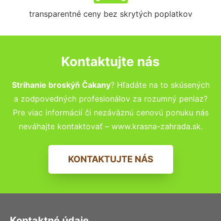
transparentné ceny bez skrytých poplatkov
Kontaktujte nás
Strihanie broskýň Čakany
? Hľadáte na to skúsených
a zodpovedných profesionálov za rozumný peniaz?
Pre viac informácií či nezáväznú cenovú ponuku nás
neváhajte kontaktovať – www.krasna-zahrada.sk.
KONTAKTUJTE NÁS
Kontaktné údaje