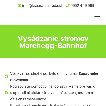
info@krasna-zahrada.sk
0902 449 999
Vysádzanie stromov
Marchegg-Bahnhof
Všetky naše služby poskytujeme v rámci
Západného
Slovenska
.
Potrebujete pomôcť v inej oblasti? Máme pre vás k
dispozícii aj elektrikára, vodoinštalatéra, murára a
ďalších remeselníkov.
Ponúkame komplexné služby vrátane tých, ktoré nie