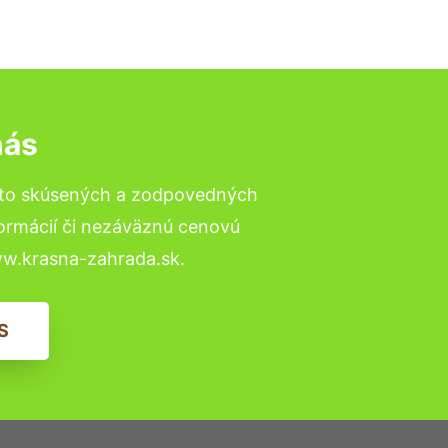
nás
 to skúsených a zodpovedných
formácií či nezáväznú cenovú
ww.krasna-zahrada.sk.
S