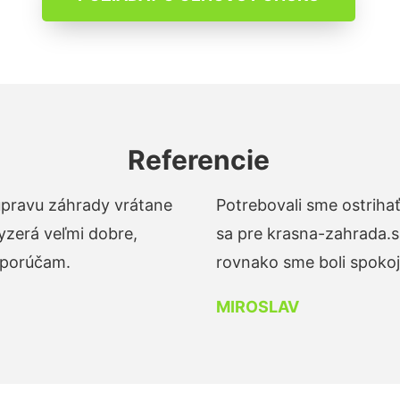
Referencie
 úpravu záhrady vrátane
Potrebovali sme ostrihať
yzerá veľmi dobre,
sa pre krasna-zahrada.s
dporúčam.
rovnako sme boli spokojn
MIROSLAV