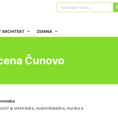
Sear
Search
for:
 ARCHITEKT
ZEMINA
 cena Čunovo
ovenska
.
ícii aj elektrikára, vodoinštalatéra, murára a