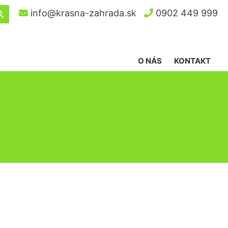
ch Button
info@krasna-zahrada.sk
0902 449 999
O NÁS
KONTAKT