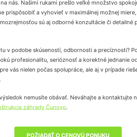
 na nás. Našimi rukami prešlo veľké množstvo spokoj
e prispôsobiť a vyhovieť v maximálnej možnej miere,
amozrejmosťou sú aj odborné konzultácie či detailné p
otu v podobe skúseností, odbornosti a precíznosti? 
okú profesionalitu, serióznosť a korektné jednanie
pre vás nielen počas spolupráce, ale aj v prípade rie
.
výsledok nemusíte obávať. Neváhajte a kontaktujte nás
štrukcia záhrady Čunovo
.
POŽIADAŤ O CENOVÚ PONUKU