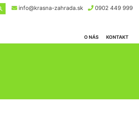
ch Button
info@krasna-zahrada.sk
0902 449 999
O NÁS
KONTAKT