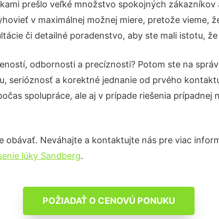
ukami prešlo veľké množstvo spokojných zákazníkov a 
hovieť v maximálnej možnej miere, pretože vieme, ž
ácie či detailné poradenstvo, aby ste mali istotu, ž
eností, odbornosti a precíznosti? Potom ste na sprá
u, serióznosť a korektné jednanie od prvého kontak
počas spolupráce, ale aj v prípade riešenia prípadnej
 obávať. Neváhajte a kontaktujte nás pre viac informác
senie lúky Sandberg
.
POŽIADAŤ O CENOVÚ PONUKU