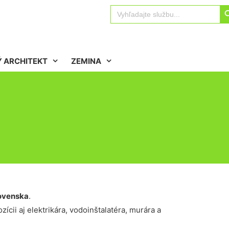
Sear
Search
for:
 ARCHITEKT
ZEMINA
ovenska
.
ícii aj elektrikára, vodoinštalatéra, murára a