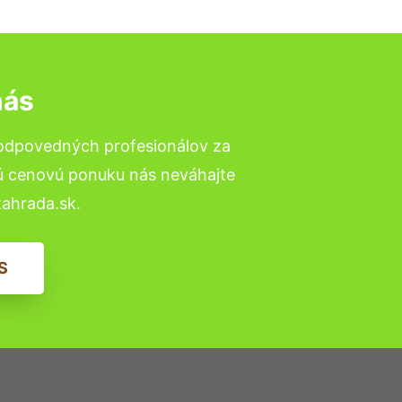
nás
zodpovedných profesionálov za
nú cenovú ponuku nás neváhajte
ahrada.sk.
S