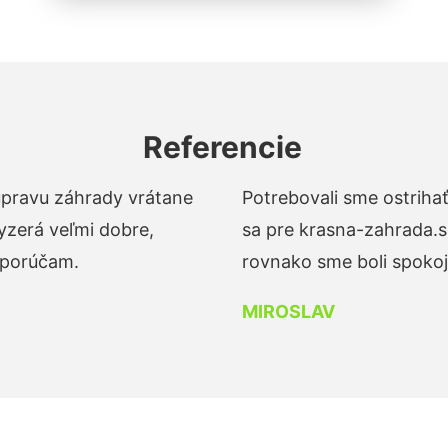
Referencie
 úpravu záhrady vrátane
Potrebovali sme ostrihať
yzerá veľmi dobre,
sa pre krasna-zahrada.s
dporúčam.
rovnako sme boli spokojn
MIROSLAV