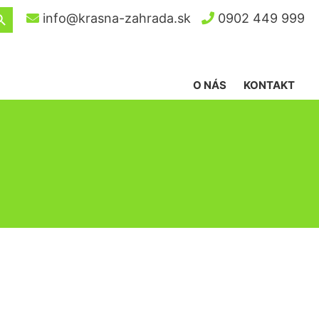
ch Button
info@krasna-zahrada.sk
0902 449 999
O NÁS
KONTAKT