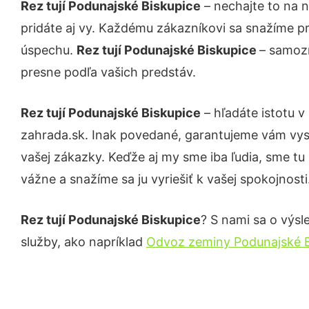
Rez tují Podunajské Biskupice
– nechajte to na 
pridáte aj vy. Každému zákazníkovi sa snažíme pr
úspechu.
Rez tují Podunajské Biskupice
– samozr
presne podľa vašich predstáv.
Rez tují Podunajské Biskupice
– hľadáte istotu 
zahrada.sk. Inak povedané, garantujeme vám vys
vašej zákazky. Keďže aj my sme iba ľudia, sme tu 
vážne a snažíme sa ju vyriešiť k vašej spokojnosti
Rez tují Podunajské Biskupice
? S nami sa o výsl
služby, ako napríklad
Odvoz zeminy Podunajské B