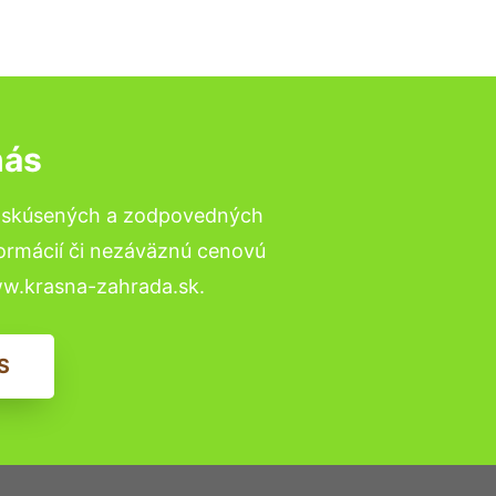
nás
o skúsených a zodpovedných
formácií či nezáväznú cenovú
ww.krasna-zahrada.sk.
S