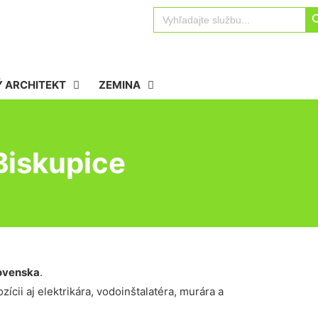
Sear
Search
for:
 ARCHITEKT
ZEMINA
Biskupice
ovenska
.
ícii aj elektrikára, vodoinštalatéra, murára a