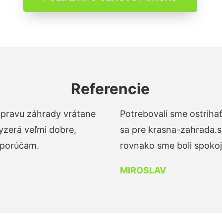
Referencie
 úpravu záhrady vrátane
Potrebovali sme ostrihať
yzerá veľmi dobre,
sa pre krasna-zahrada.s
dporúčam.
rovnako sme boli spokojn
MIROSLAV