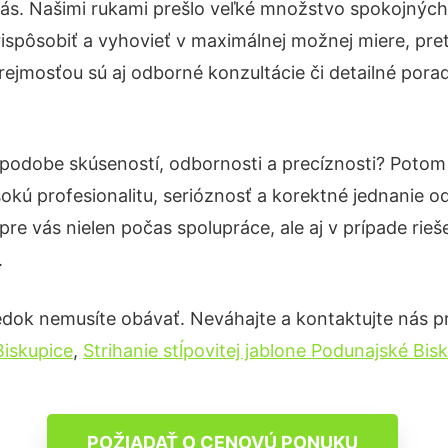
nás. Našimi rukami prešlo veľké množstvo spokojných
ispôsobiť a vyhovieť v maximálnej možnej miere, pre
ejmosťou sú aj odborné konzultácie či detailné porad
v podobe skúseností, odbornosti a precíznosti? Poto
okú profesionalitu, serióznosť a korektné jednanie
pre vás nielen počas spolupráce, ale aj v prípade rie
.
edok nemusíte obávať. Neváhajte a kontaktujte nás pre 
iskupice
,
Strihanie stĺpovitej jablone Podunajské Bis
POŽIADAŤ O CENOVÚ PONUKU