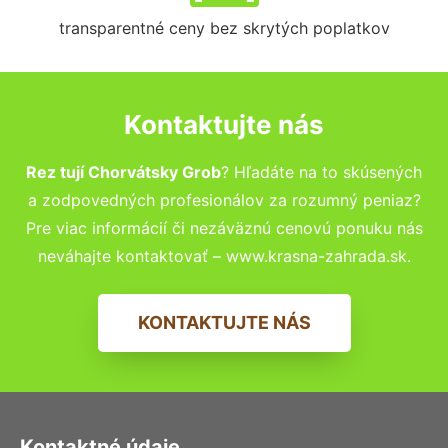
transparentné ceny bez skrytých poplatkov
Kontaktujte nás
Rez tují Chorvátsky Grob
? Hľadáte na to skúsených
a zodpovedných profesionálov za rozumný peniaz?
Pre viac informácií či nezáväznú cenovú ponuku nás
neváhajte kontaktovať – www.krasna-zahrada.sk.
KONTAKTUJTE NÁS
Kontaktné údaje