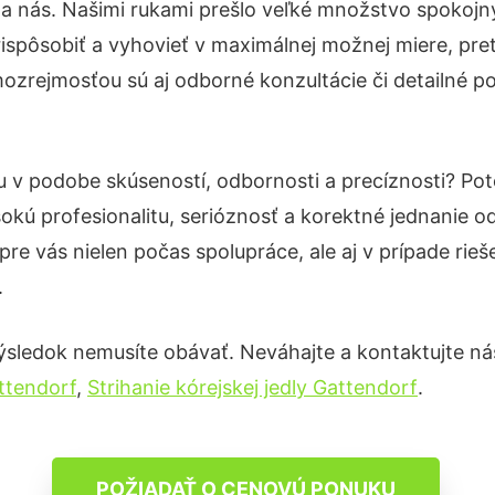
na nás. Našimi rukami prešlo veľké množstvo spokojn
ispôsobiť a vyhovieť v maximálnej možnej miere, pre
ozrejmosťou sú aj odborné konzultácie či detailné po
tu v podobe skúseností, odbornosti a precíznosti? P
okú profesionalitu, serióznosť a korektné jednanie
pre vás nielen počas spolupráce, ale aj v prípade rie
.
ýsledok nemusíte obávať. Neváhajte a kontaktujte nás p
ttendorf
,
Strihanie kórejskej jedly Gattendorf
.
POŽIADAŤ O CENOVÚ PONUKU