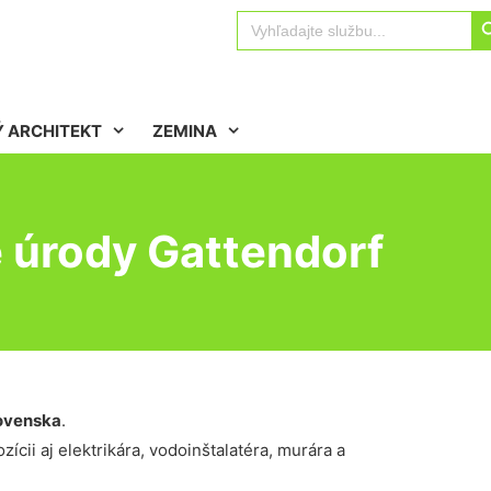
Sear
Search
for:
 ARCHITEKT
ZEMINA
 úrody Gattendorf
ovenska
.
ícii aj elektrikára, vodoinštalatéra, murára a