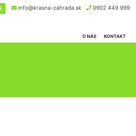
ch Button
info@krasna-zahrada.sk
0902 449 999
O NÁS
KONTAKT