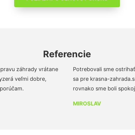
Referencie
 úpravu záhrady vrátane
Potrebovali sme ostrihať
yzerá veľmi dobre,
sa pre krasna-zahrada.s
dporúčam.
rovnako sme boli spokojn
MIROSLAV