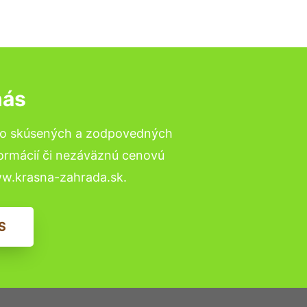
nás
 to skúsených a zodpovedných
formácií či nezáväznú cenovú
ww.krasna-zahrada.sk.
S