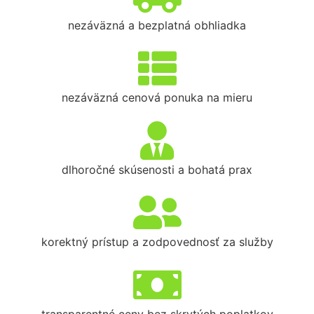
nezáväzná a bezplatná obhliadka
nezáväzná cenová ponuka na mieru
dlhoročné skúsenosti a bohatá prax
korektný prístup a zodpovednosť za služby
transparentné ceny bez skrytých poplatkov