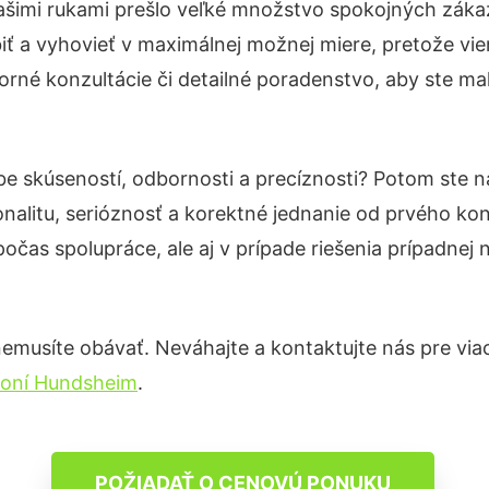
ašimi rukami prešlo veľké množstvo spokojných zákaz
iť a vyhovieť v maximálnej možnej miere, pretože vi
rné konzultácie či detailné poradenstvo, aby ste mal
be skúseností, odbornosti a precíznosti? Potom ste 
nalitu, serióznosť a korektné jednanie od prvého ko
počas spolupráce, ale aj v prípade riešenia prípadnej
emusíte obávať. Neváhajte a kontaktujte nás pre viac i
bloní Hundsheim
.
POŽIADAŤ O CENOVÚ PONUKU