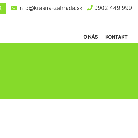
ch Button
info@krasna-zahrada.sk
0902 449 999
O NÁS
KONTAKT