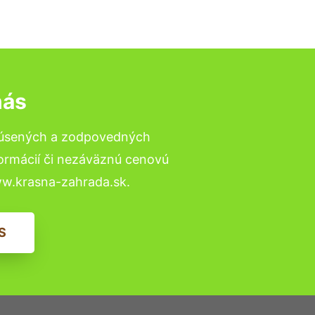
nás
skúsených a zodpovedných
formácií či nezáväznú cenovú
ww.krasna-zahrada.sk.
S