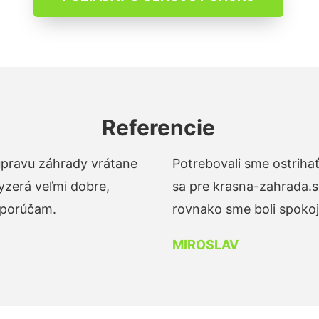
Referencie
 úpravu záhrady vrátane
Potrebovali sme ostrihať
yzerá veľmi dobre,
sa pre krasna-zahrada.s
dporúčam.
rovnako sme boli spokojn
MIROSLAV