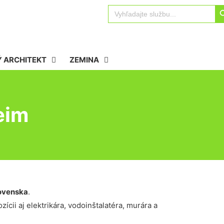
Sear
Search
for:
 ARCHITEKT
ZEMINA
eim
ovenska
.
ícii aj elektrikára, vodoinštalatéra, murára a