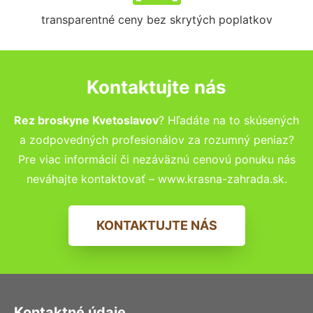
transparentné ceny bez skrytých poplatkov
Kontaktujte nás
Rez broskyne Kvetoslavov
? Hľadáte na to skúsených
a zodpovedných profesionálov za rozumný peniaz?
Pre viac informácií či nezáväznú cenovú ponuku nás
neváhajte kontaktovať – www.krasna-zahrada.sk.
KONTAKTUJTE NÁS
Kontaktné údaje