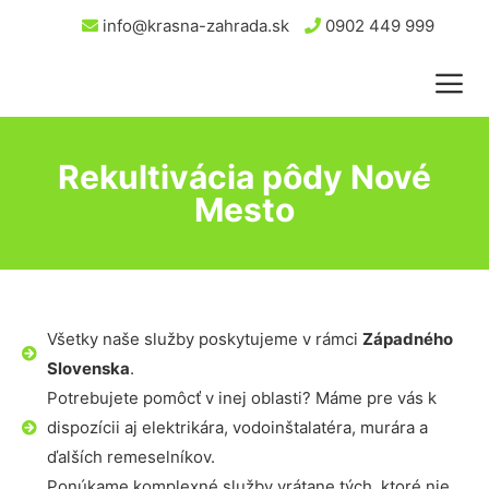
info@krasna-zahrada.sk
0902 449 999
Rekultivácia pôdy Nové
Mesto
Všetky naše služby poskytujeme v rámci
Západného
Slovenska
.
Potrebujete pomôcť v inej oblasti? Máme pre vás k
dispozícii aj elektrikára, vodoinštalatéra, murára a
ďalších remeselníkov.
Ponúkame komplexné služby vrátane tých, ktoré nie