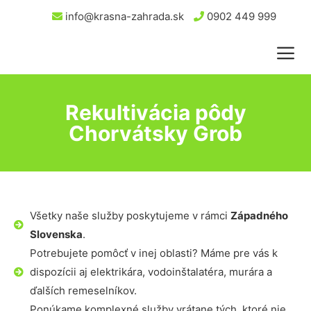
info@krasna-zahrada.sk
0902 449 999
Rekultivácia pôdy
Chorvátsky Grob
Všetky naše služby poskytujeme v rámci
Západného
Slovenska
.
Potrebujete pomôcť v inej oblasti? Máme pre vás k
dispozícii aj elektrikára, vodoinštalatéra, murára a
ďalších remeselníkov.
Ponúkame komplexné služby vrátane tých, ktoré nie