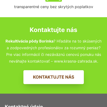
transparentné ceny bez skrytých poplatkov
Kontaktujte nás
Rekultivácia pôdy Borinka
? Hľadáte na to skúsených
a zodpovedných profesionálov za rozumný peniaz?
Pre viac informácií či nezáväznú cenovú ponuku nás
neváhajte kontaktovať – www.krasna-zahrada.sk.
KONTAKTUJTE NÁS
Kontaktné údaje