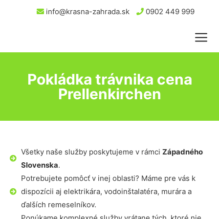
info@krasna-zahrada.sk
0902 449 999
Pokládka trávnika cena
Prellenkirchen
Všetky naše služby poskytujeme v rámci
Západného
Slovenska
.
Potrebujete pomôcť v inej oblasti? Máme pre vás k
dispozícii aj elektrikára, vodoinštalatéra, murára a
ďalších remeselníkov.
Ponúkame komplexné služby vrátane tých, ktoré nie