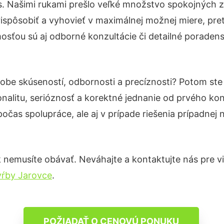
s. Našimi rukami prešlo veľké množstvo spokojných z
ispôsobiť a vyhovieť v maximálnej možnej miere, pre
sťou sú aj odborné konzultácie či detailné poradenst
dobe skúseností, odbornosti a precíznosti? Potom st
nalitu, serióznosť a korektné jednanie od prvého ko
počas spolupráce, ale aj v prípade riešenia prípadnej
 nemusíte obávať. Neváhajte a kontaktujte nás pre viac
vŕby Jarovce
.
POŽIADAŤ O CENOVÚ PONUKU