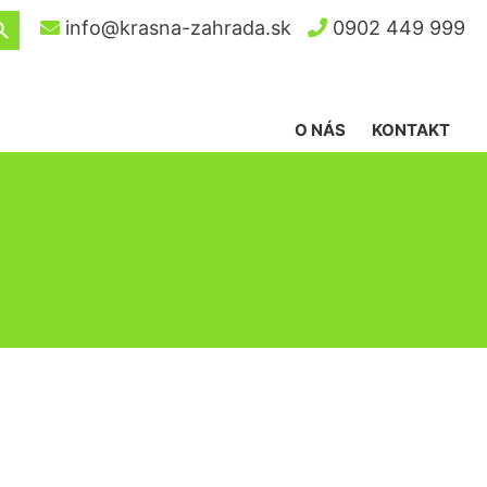
ch Button
info@krasna-zahrada.sk
0902 449 999
O NÁS
KONTAKT