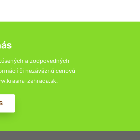
nás
skúsených a zodpovedných
formácií či nezáväznú cenovú
ww.krasna-zahrada.sk.
S