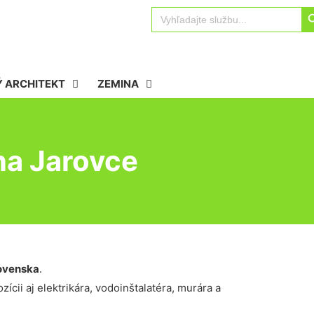
Sear
Search
for:
 ARCHITEKT
ZEMINA
na Jarovce
ovenska
.
ícii aj elektrikára, vodoinštalatéra, murára a