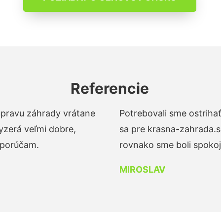
Referencie
 úpravu záhrady vrátane
Potrebovali sme ostrihať
yzerá veľmi dobre,
sa pre krasna-zahrada.s
dporúčam.
rovnako sme boli spokojn
MIROSLAV