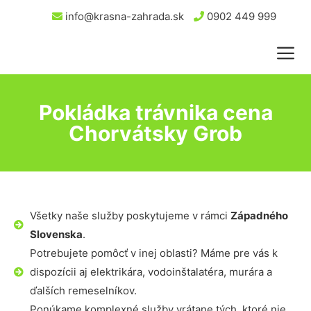
info@krasna-zahrada.sk
0902 449 999
Pokládka trávnika cena
Chorvátsky Grob
Všetky naše služby poskytujeme v rámci
Západného
Slovenska
.
Potrebujete pomôcť v inej oblasti? Máme pre vás k
dispozícii aj elektrikára, vodoinštalatéra, murára a
ďalších remeselníkov.
Ponúkame komplexné služby vrátane tých, ktoré nie