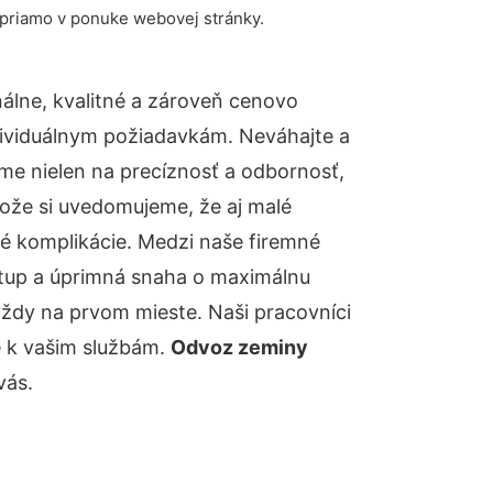
 priamo v ponuke webovej stránky.
lne, kvalitné a zároveň cenovo
dividuálnym požiadavkám. Neváhajte a
báme nielen na precíznosť a odbornosť,
tože si uvedomujeme, že aj malé
é komplikácie. Medzi naše firemné
ístup a úprimná snaha o maximálnu
vždy na prvom mieste. Naši pracovníci
e k vašim službám.
Odvoz zeminy
vás.