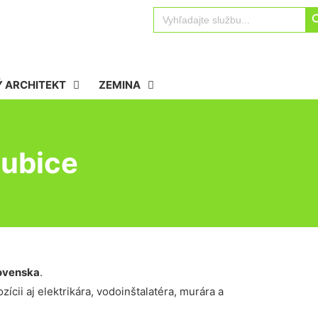
Sear
Search
for:
 ARCHITEKT
ZEMINA
ubice
ovenska
.
ícii aj elektrikára, vodoinštalatéra, murára a