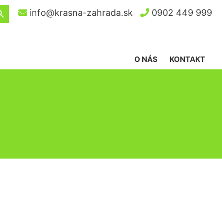
ch Button
info@krasna-zahrada.sk
0902 449 999
O NÁS
KONTAKT