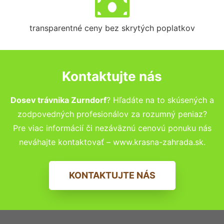
transparentné ceny bez skrytých poplatkov
Kontaktujte nás
Dosev trávnika Zurndorf
? Hľadáte na to skúsených a
zodpovedných profesionálov za rozumný peniaz?
Pre viac informácií či nezáväznú cenovú ponuku nás
neváhajte kontaktovať – www.krasna-zahrada.sk.
KONTAKTUJTE NÁS