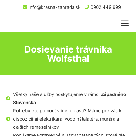
info@krasna-zahrada.sk
0902 449 999
Dosievanie trávnika
Wolfsthal
Všetky naše služby poskytujeme v rámci
Západného
Slovenska
.
Potrebujete pomôcť v inej oblasti? Máme pre vás k
dispozícii aj elektrikára, vodoinštalatéra, murára a
ďalších remeselníkov.
Ponúkame komplexné služby vrátane tých, ktoré nie