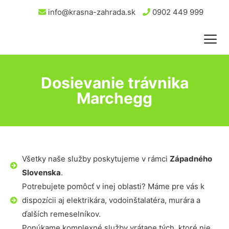
info@krasna-zahrada.sk
0902 449 999
Dosievanie trávnika
Marchegg
Všetky naše služby poskytujeme v rámci
Západného
Slovenska
.
Potrebujete pomôcť v inej oblasti? Máme pre vás k
dispozícii aj elektrikára, vodoinštalatéra, murára a
ďalších remeselníkov.
Ponúkame komplexné služby vrátane tých, ktoré nie