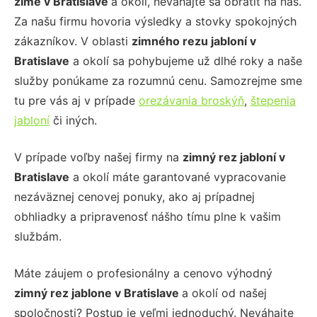
zime v
Bratislave
a okolí, neváhajte sa obrátiť na nás.
Za našu firmu hovoria výsledky a stovky spokojných
zákazníkov. V oblasti
zimného rezu jabloní
v
Bratislave
a okolí sa pohybujeme už dlhé roky a naše
služby ponúkame za rozumnú cenu. Samozrejme sme
tu pre vás aj v prípade
orezávania broskýň
,
štepenia
jabloní
či iných.
V prípade voľby našej firmy na
zimný rez jabloní
v
Bratislave
a okolí máte garantované vypracovanie
nezáväznej cenovej ponuky, ako aj prípadnej
obhliadky a pripravenosť nášho tímu plne k vašim
službám.
Máte záujem o profesionálny a cenovo výhodný
zimný rez jablone
v Bratislave
a okolí od našej
spoločnosti? Postup je veľmi jednoduchý. Neváhajte