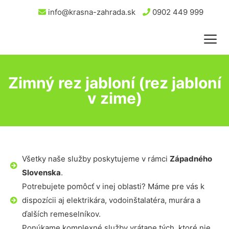
info@krasna-zahrada.sk
0902 449 999
Zimný rez jabloní (rez jabloní
v zime)
Všetky naše služby poskytujeme v rámci
Západného
Slovenska
.
Potrebujete pomôcť v inej oblasti? Máme pre vás k
dispozícii aj elektrikára, vodoinštalatéra, murára a
ďalších remeselníkov.
Ponúkame komplexné služby vrátane tých, ktoré nie