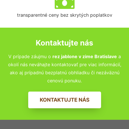
transparentné ceny bez skrytých poplatkov
Kontaktujte nás
V prípade záujmu o
rez jablone v zime
Bratislave
a
okolí nás neváhajte kontaktovať pre viac informácií,
ako aj prípadnú bezplatnú obhliadku či nezáväznú
cenovú ponuku.
KONTAKTUJTE NÁS